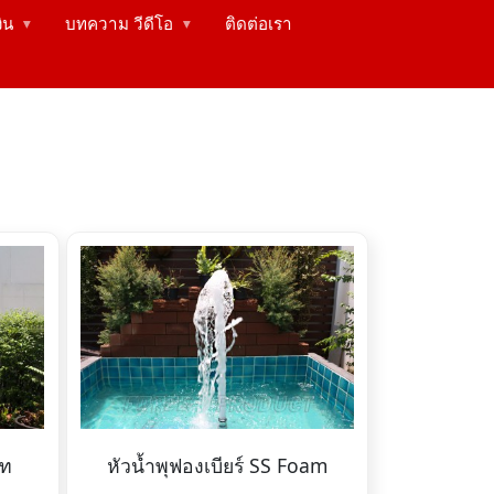
งิน
บทความ วีดีโอ
ติดต่อเรา
▶
▶
็ท
หัวน้ำพุฟองเบียร์ SS Foam