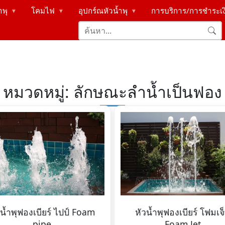
ำพุ
โคมไฟ
อุปกร์ณหัวน้ำพุ
การบริการ/การชำระเ
▶
▶
▶
หมวดหมู่: ลักษณะลำน้ำเป็นฟอง
วน้ำพุฟองเบียร์ ไปป์ Foam
หัวน้ำพุฟองเบียร์ โฟมเจ
pipe
Foam Jet