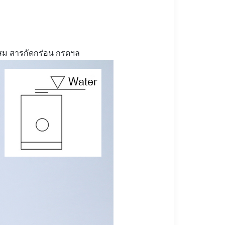
สะสม สารกัดกร่อน กรดฯล