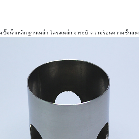
น น็อต ปั๊มน้ำเหล็ก ฐานเหล็ก โครงเหล็ก จาระบี ความร้อนความชื้น