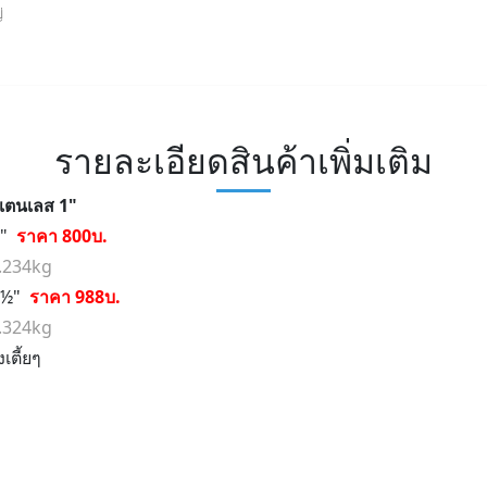
่
รายละเอียดสินค้าเพิ่มเติม
แตนเลส 1"
1"
ราคา 800บ.
0.234kg
 1½"
ราคา 988บ.
0.324kg
เตี้ยๆ