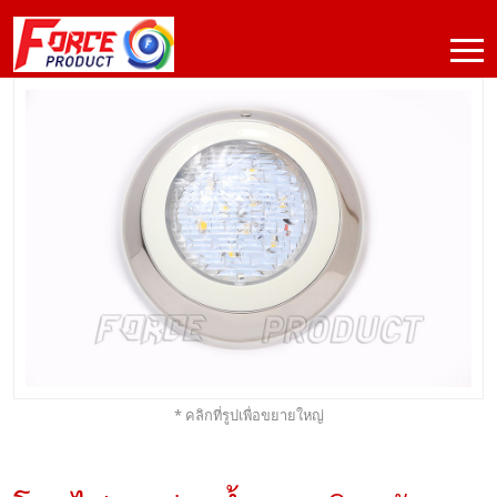
* คลิกที่รูปเพื่อขยายใหญ่