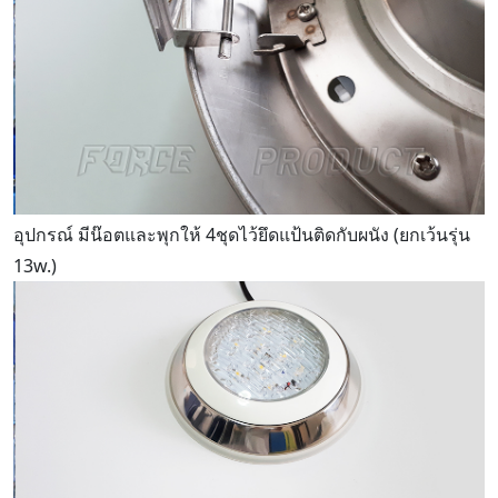
อุปกรณ์ มีน๊อตและพุกให้ 4ชุดไว้ยึดแป้นติดกับผนัง (ยกเว้นรุ่น
13w.)