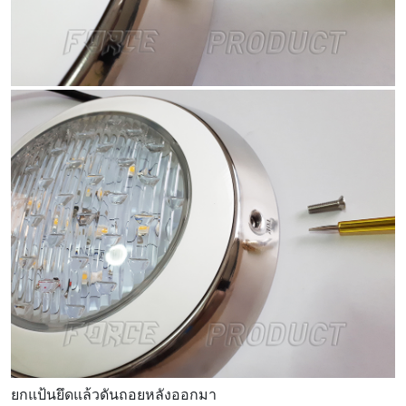
ยกแป้นยึดแล้วดันถอยหลังออกมา