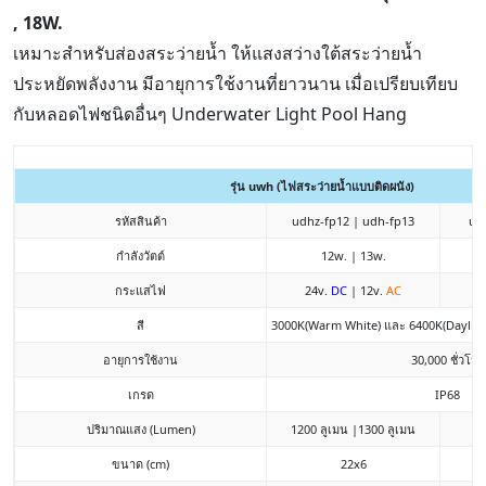
, 18W.
เหมาะสำหรับส่องสระว่ายน้ำ ให้แสงสว่างใต้สระว่ายน้ำ
ประหยัดพลังงาน มีอายุการใช้งานที่ยาวนาน เมื่อเปรียบเทียบ
กับหลอดไฟชนิดอื่นๆ Underwater Light Pool Hang
รุ่น uwh (ไฟสระว่ายน้ำแบบติดผนัง)
รหัสสินค้า
udhz-fp12 | udh-fp13
ud
กำลังวัตต์
12w. | 13w.
กระแสไฟ
24v.
DC
| 12v.
AC
2
สี
3000K(Warm White) และ 6400K(Dayligh
อายุการใช้งาน
30,000 ชั่วโมง
เกรด
IP68
ปริมาณแสง (Lumen)
1200 ลูเมน |1300 ลูเมน
ขนาด (cm)
22x6