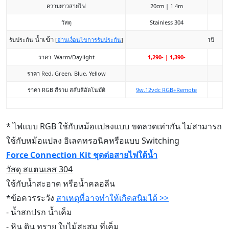
ความยาวสายไฟ
20cm | 1.4m
วัสดุ
Stainless 304
น้ำเข้า
รับประกัน
[
อ่านเงื่อนไขการรับประกัน
]
1ปี
ราคา Warm/Daylight
1,290- | 1,390-
ราคา Red, Green, Blue, Yellow
ราคา RGB สีรวม สลับสีอัตโนมัติ
9w.12vdc RGB+Remote
* ไฟแบบ RGB ใช้กับหม้อแปลงแบบ ขดลวดเท่ากัน ไม่สามารถ
ใช้กับหม้อแปลง อิเลคทรอนิคหรือแบบ Switching
Force Connection Kit ชุดต่อสายไฟใต้น้ำ
วัสดุ สแตนเลส 304
ใช้กับน้ำสะอาด หรือน้ำคลอลีน
*ข้อควรระวัง
สาเหตุที่อาจทำให้เกิดสนิมได้ >>
- น้ำสกปรก น้ำเค็ม
- หิน ดิน ทราย ใบไม้สะสม ที่เค็ม