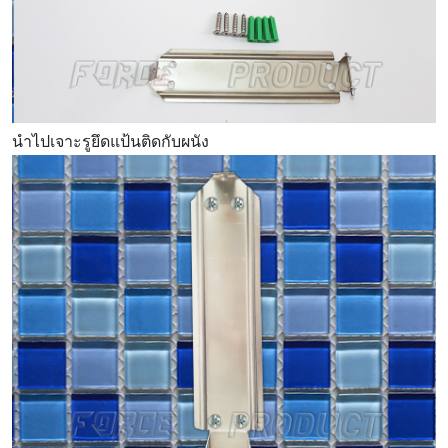
นำไปเจาะรูยึดแป้นติดกับผนัง