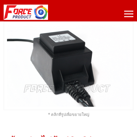
* คลิกที่รูปเพื่อขยายใหญ่