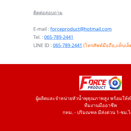
ติดต่อสอบถาม
E-mail :
forceproduct@hotmail.com
Tel. :
065-789-2441
LINE ID :
065-789-2441
(โทรศัพท์มือถือ,แท็บเล็ต
ผู้ผลิตและจำหน่ายหัวน้ำพุคุณภาพสูง พร้อมให
ทีมงานมืออาชีพ
กทม. - ปริมณฑล มีส่งด่วน 1-ชม.ได