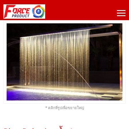
* คลิกที่รูปเพื่อขยายใหญ่