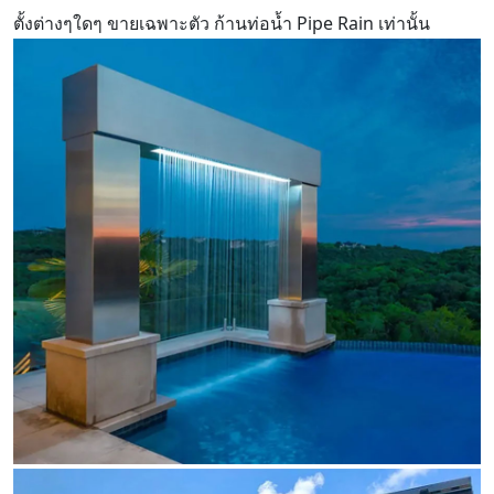
ตั้งต่างๆใดๆ ขายเฉพาะตัว ก้านท่อน้ำ Pipe Rain เท่านั้น