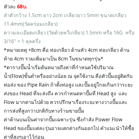
หัวละ
68บ.
ลำตัวกว้าง 1.5cm ยาว 2cm เกลียวยาว 5mm ขนาดเกลียว
11.4mm(วัดคร่อมเกลียว)
ความละเอียดเกลียว (วัดด้วยหวีเกลียว) 1.5mm หรือ 16G หรือ
3/16" = 1 หุลครึ่ง
*หมายเหตุ +8cm คือ ท่อเกลียว ด้านหัว 4cm ท่อเกลียว ด้าน
ท้าย 4cm รวมเพิ่มมาเป็น 8cm ในขนาดทุกรุ่น*
*ตารางปั๊มน้ำเริ่มต้นหมายถึงค่าที่กำหนดใช้ปริมาณ
น้ำ(Flow)ขั้นต่ำหรืออย่างน้อย ณ จุดใช้งาน คือตัวปั๊มอยู่ติดกับ
ท่อส่ง ของ Pipe Rain ถ้าตั้งท่อสูง และปั๊มอยู่ใกลเกินกว่าระยะ
ส่งของ Head ที่จะส่งถึง ควรกำหนดหาปั๊มที่ Head สูง และ
Flow มากตามไปด้วย ควรปรึกษาเรื่องระยะทางวางปั๊มและ
การส่งที่สูงกว่าปกติกับทางร้านขายปั๊ม
ค่าด้านบนเป็นค่าจากปั๊มเฉพาะรุ่น ซึ่งกำลัง Power Flow
Head ของปั๊มแต่ละรุ่นอาจแตกต่างกันออกไป คำแนะนำให้ซื้อ
ค่าที่สูงๆเอาไว้ก่อน