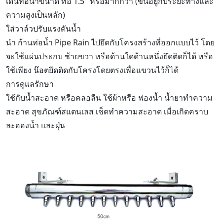
เดินท่อน้ำขนาด ท่อ 1.5" หรือมากกว่า (ขึ้นอยู่กับระยะทางและ
ความสูงเป็นหลัก)
ใส่วาล์วปรับแรงดันน้ำ
นำ ก้านท่อน้ำ Pipe Rain ไปยึดกับโครงสร้างที่ออกแบบไว้ โดย
จะใช้แผ่นประกบ ซ้ายขวา หรือด้านใดด้านหนึ่งยึดติดก็ได้ หรือ
ใช้เพียง น๊อตยึดติดกับโครงโดยตรงเพื่อแขวนไว้ก็ได้
การดูแลรักษา
ใช้กับน้ำสะอาด หรือคลอลีน ใช้ผ้าหรือ ฟองน้ำ น้ำยาทำความ
สะอาด สุขภัณฑ์สแตนเลส เช็ดทำความสะอาด เมื่อเกิดคราบ
ละอองน้ำ และฝุ่น