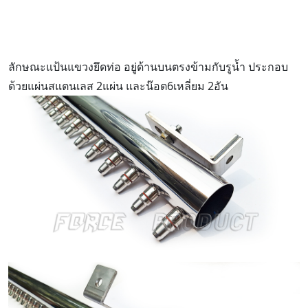
ลักษณะแป้นแขวงยึดท่อ อยู่ด้านบนตรงข้ามกับรูน้ำ ประกอบ
ด้วยแผ่นสแตนเลส 2แผ่น และน๊อต6เหลี่ยม 2อัน