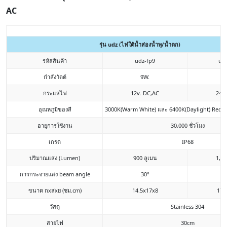
AC
รุ่น udz (ไฟใต้น้ำส่องน้ำพุ/น้ำตก)
รหัสสินค้า
udz-fp9
udz
กำลังวัตต์
9W.
1
กระแสไฟ
12v. DC,AC
24v.
อุณหภูมิของสี
3000K(Warm White) และ 6400K(Daylight) Red,G
อายุการใช้งาน
30,000 ชั่วโมง
เกรด
IP68
ปริมาณแสง (Lumen)
900 ลูเมน
1,50
การกระจายแสง beam angle
30
°
ขนาด กxสxย (ซม.cm)
14.5x17x8
17.
วัสดุ
Stainless 304
สายไฟ
30cm