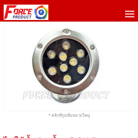
* คลิกที่รูปเพื่อขยายใหญ่