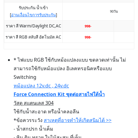
รับประกัน น้ำเข้า
90วัน
[
อ่านเงื่อนไขการรับประกัน
]
ราคา สี Warm/Daylight DC,AC
998-
1
ราคา สี RGB สลับสี อัตโนมัต AC
998-
1
* ไฟแบบ RGB ใช้กับหม้อแปลงแบบ ขดลวดเท่านั้น ไม่
สามารถใช้กับหม้อแปลง อิเลคทรอนิคหรือแบบ
Switching
หม้อแปลง 12v.dc , 24v.dc
Force Connection Kit ชุดต่อสายไฟใต้น้ำ
วัสดุ สแตนเลส 304
ใช้กับน้ำสะอาด หรือน้ำคลอลีน
*ข้อควรระวัง
สาเหตุที่อาจทำให้เกิดสนิมได้ >>
- น้ำสกปรก น้ำเค็ม
- หิน ดิน ทราย ใบไม้สะสม ที่เค็ม