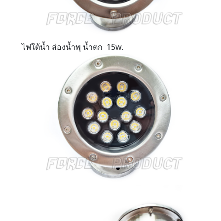
ไฟใต้น้ำ ส่องน้ำพุ น้ำตก 15w.