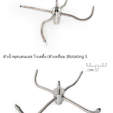
หัวน้ำพุสแตนเลส โรเตติ้ง (หัวเหลี่ยม )Rotating S