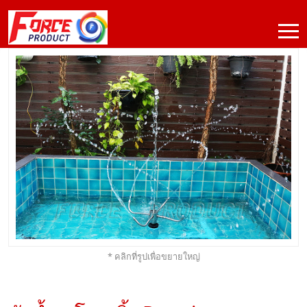
* คลิกที่รูปเพื่อขยายใหญ่