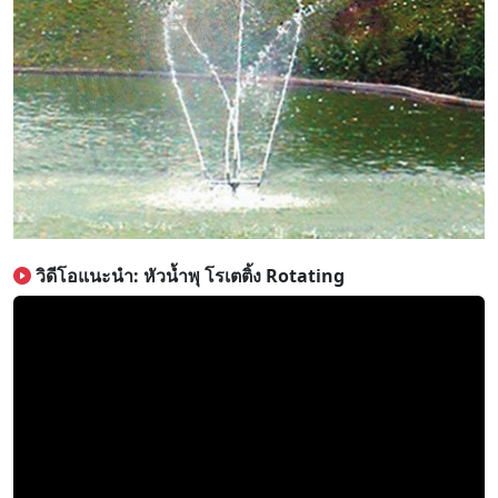
วิดีโอแนะนำ: หัวน้ำพุ โรเตติ้ง Rotating