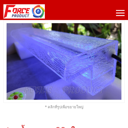
* คลิกที่รูปเพื่อขยายใหญ่