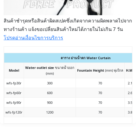
สินค้าชำรุดหรือสินค้าผิดสเปคซึ่งเกิดจากความผิดพลาดไปจาก
ทางร้านค้า แจ้งขอเปลี่ยนสินค้าใหม่ได้ภายในไม่เกิน 7 วัน
โปรดอ่านเงื่อนไขการบริการ
ตาราง ม่านน้ำตก Water Curtain
Water outlet size
ขนาดน้ำออก
Model
Fountain Height
(mm) พุ่งใกล
H.MA
(mm)
wfs-fp30r
300
70
2.1m
wfs-fp60r
600
70
2.6m
wfs-fp90r
900
70
3.5m
wfs-fp120r
1200
70
3.8m